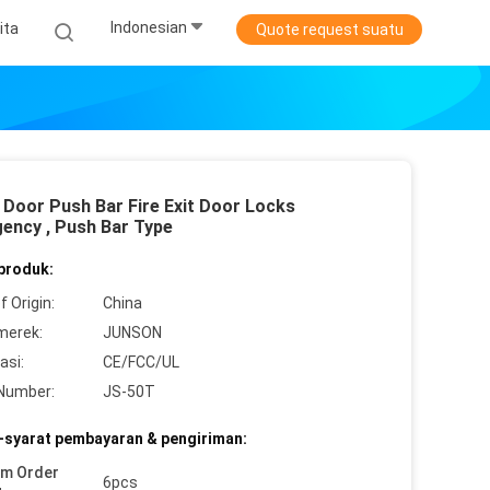
Indonesian
ita
Quote request suatu
 Door Push Bar Fire Exit Door Locks
ency , Push Bar Type
 produk:
f Origin:
China
merek:
JUNSON
asi:
CE/FCC/UL
Number:
JS-50T
-syarat pembayaran & pengiriman:
um Order
6pcs