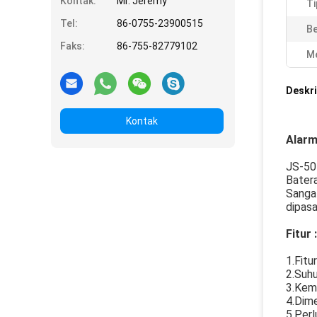
Kontak:
Mr. Jeremy
Ti
Tel:
86-0755-23900515
Be
Faks:
86-755-82779102
Me
Deskri
Kontak
Alarm
JS-50T
Batera
Sangat
dipasa
Fitur :
1.Fitu
2.Suhu
3.Kem
4.Dim
5.Perl