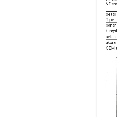
6.Des
detail
Tipe
bahan
fungsi
selesa
ukura
OEM t