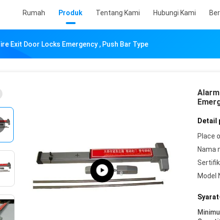
Rumah
Produk
Tentang Kami
Hubungi Kami
Ber
ire Exit Door Locks Emergency , Push Bar Type
Alarm
Emerg
Detail
Place o
Nama 
Sertifik
Model 
Syarat
Minim