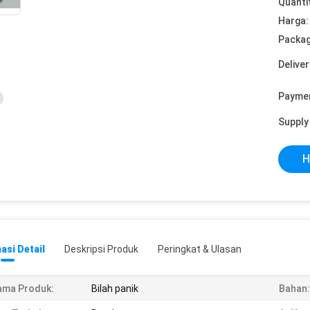
Quanti
Harga:
Packag
Deliver
Payme
Supply 
H
asi Detail
Deskripsi Produk
Peringkat & Ulasan
ama Produk:
Bilah panik
Bahan: