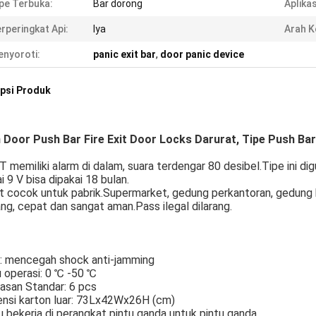
pe Terbuka:
Bar dorong
Aplikas
rperingkat Api:
Iya
Arah K
nyoroti:
panic exit bar
,
door panic device
psi Produk
 Door Push Bar Fire Exit Door Locks Darurat, Tipe Push Bar
 memiliki alarm di dalam, suara terdengar 80 desibel.Tipe ini di
i 9 V bisa dipakai 18 bulan.
 cocok untuk pabrik.Supermarket, gedung perkantoran, gedung hi
ng, cepat dan sangat aman.Pass ilegal dilarang.
r: mencegah shock anti-jamming
 operasi: 0 ℃ -50 ℃
asan Standar: 6 pcs
ensi karton luar: 73Lx42Wx26H (cm)
u bekerja di perangkat pintu ganda untuk pintu ganda.