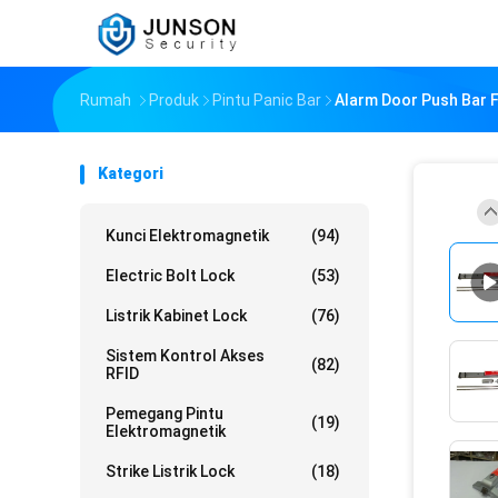
Rumah
Produk
Pintu Panic Bar
Alarm Door Push Bar F
Kategori
Kunci Elektromagnetik
(94)
Electric Bolt Lock
(53)
Listrik Kabinet Lock
(76)
Sistem Kontrol Akses
(82)
RFID
Pemegang Pintu
(19)
Elektromagnetik
Strike Listrik Lock
(18)