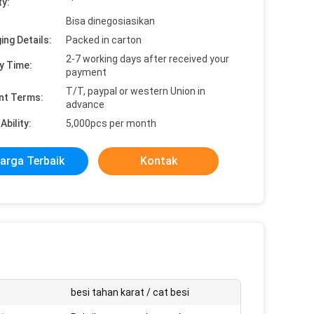
ty:
Bisa dinegosiasikan
ing Details:
Packed in carton
2-7 working days after received your
y Time:
payment
T/T, paypal or western Union in
nt Terms:
advance
Ability:
5,000pcs per month
arga Terbaik
Kontak
besi tahan karat / cat besi