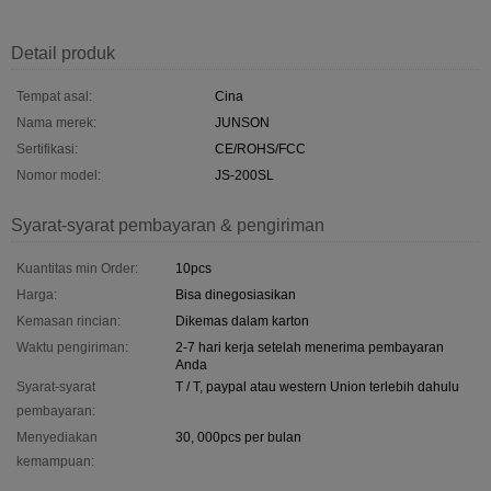
Detail produk
Tempat asal:
Cina
Nama merek:
JUNSON
Sertifikasi:
CE/ROHS/FCC
Nomor model:
JS-200SL
Syarat-syarat pembayaran & pengiriman
Kuantitas min Order:
10pcs
Harga:
Bisa dinegosiasikan
Kemasan rincian:
Dikemas dalam karton
Waktu pengiriman:
2-7 hari kerja setelah menerima pembayaran
Anda
Syarat-syarat
T / T, paypal atau western Union terlebih dahulu
pembayaran:
Menyediakan
30, 000pcs per bulan
kemampuan: