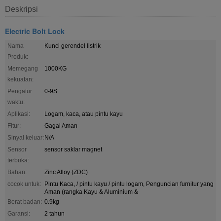
Deskripsi
Electric Bolt Lock
Nama
Kunci gerendel listrik
Produk:
Memegang
1000KG
kekuatan:
Pengatur
0-9S
waktu:
Aplikasi:
Logam, kaca, atau pintu kayu
Fitur:
Gagal Aman
Sinyal keluar:
N/A
Sensor
sensor saklar magnet
terbuka:
Bahan:
Zinc Alloy (ZDC)
cocok untuk:
Pintu Kaca, / pintu kayu / pintu logam, Penguncian furnitur yang
Aman (rangka Kayu & Aluminium &
Berat badan:
0.9kg
Garansi:
2 tahun