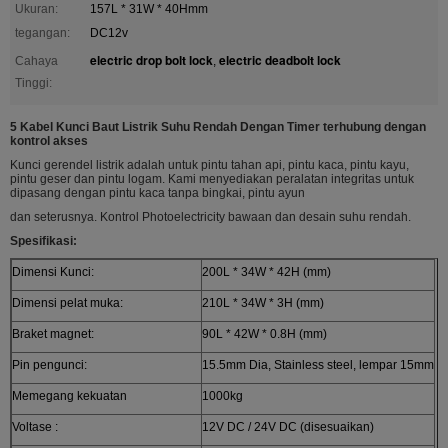
Ukuran:
157L * 31W * 40Hmm
tegangan:
DC12v
electric drop bolt lock
electric deadbolt lock
Cahaya
,
Tinggi:
5 Kabel Kunci Baut Listrik Suhu Rendah Dengan Timer terhubung dengan
kontrol akses
Kunci gerendel listrik adalah untuk pintu tahan api, pintu kaca, pintu kayu,
pintu geser dan pintu logam. Kami menyediakan peralatan integritas untuk
dipasang dengan pintu kaca tanpa bingkai, pintu ayun
dan seterusnya. Kontrol Photoelectricity bawaan dan desain suhu rendah.
Spesifikasi:
Dimensi Kunci:
200L * 34W * 42H (mm)
Dimensi pelat muka:
210L * 34W * 3H (mm)
Braket magnet:
90L * 42W * 0.8H (mm)
Pin pengunci:
15.5mm Dia, Stainless steel, lempar 15mm
Memegang kekuatan
1000kg
Voltase :
12V DC / 24V DC (disesuaikan)