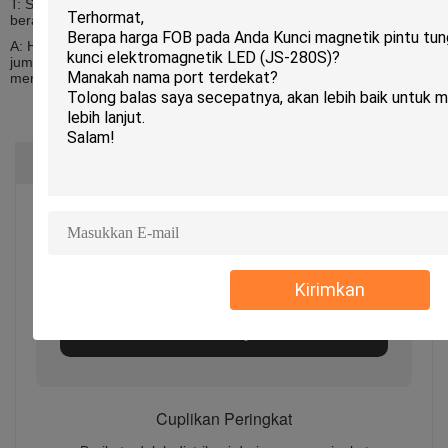
T: Saya seorang reseller, saya ingin membeli banyak barang Anda,
berapa harga grosirnya?
A: Hai, terima kasih atas pertanyaan Anda, jika Anda ingin membeli
jumlah besar, silakan kirim email kepada kami, kami akan
memberikan harga terbaik, terima kasih!
Peringkat & Ulasan
Peringkat Keseluruhan
5.0
Berdasarkan 50 ulasan untuk pemasok ini
Kirimkan
Menulis Tinjauan
Cuplikan Peringkat