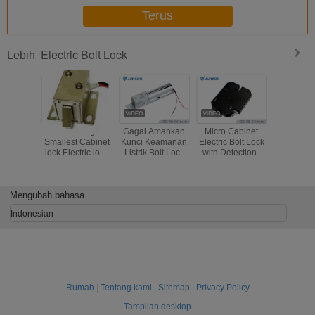
Terus
Electric Bolt Lock
Lebih
New design
Gagal Amankan
Micro Cabinet
Penghe
Smallest Cabinet
Kunci Keamanan
Electric Bolt Lock
Daya Listr
lock Electric lock
Listrik Bolt Lock
with Detection ,
Lock Key C
of iron
Access Control
Electric Mortise
Led Indik
material/12V
1000kg Holding
Lock
210SLD
Force
Panj
Mengubah bahasa
Indonesian
Rumah
|
Tentang kami
|
Sitemap
|
Privacy Policy
Tampilan desktop