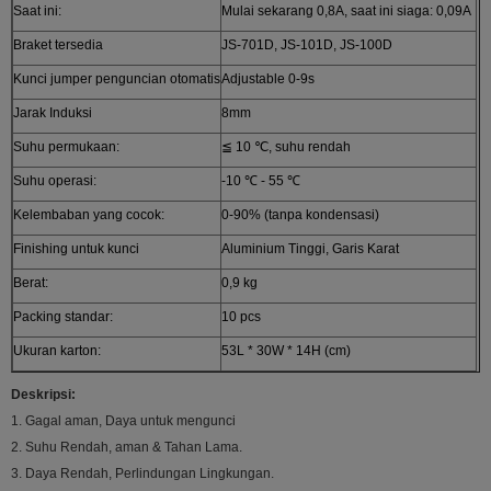
Saat ini:
Mulai sekarang 0,8A, saat ini siaga: 0,09A
Braket tersedia
JS-701D, JS-101D, JS-100D
Kunci jumper penguncian otomatis
Adjustable 0-9s
Jarak Induksi
8mm
Suhu permukaan:
≦ 10 ℃, suhu rendah
Suhu operasi:
-10 ℃ - 55 ℃
Kelembaban yang cocok:
0-90% (tanpa kondensasi)
Finishing untuk kunci
Aluminium Tinggi, Garis Karat
Berat:
0,9 kg
Packing standar:
10 pcs
Ukuran karton:
53L * 30W * 14H (cm)
Deskripsi:
1. Gagal aman, Daya untuk mengunci
2. Suhu Rendah, aman & Tahan Lama.
3. Daya Rendah, Perlindungan Lingkungan.