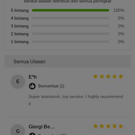
Berikut adalah distribusi dari semua peringkat
5 bintang
100%
4 bintang
0%
3 bintang
0%
2 bintang
0%
1 bintang
0%
Semua Ulasan
E*h
E
Bermanfaat (1)
Super teamwork, top service. I highly recommend
it
Giorgi Beridze
G