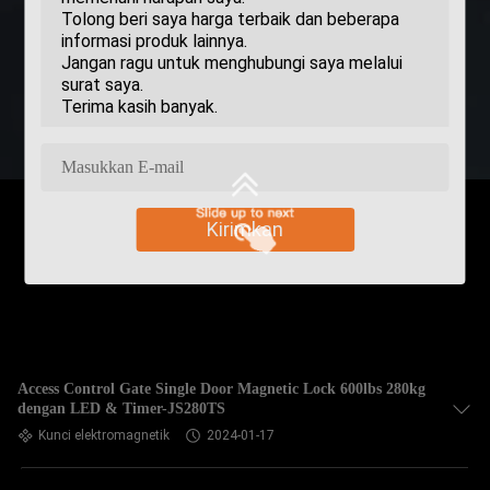
Kirimkan
Access Control Gate Single Door Magnetic Lock 600lbs 280kg
dengan LED & Timer-JS280TS
Kunci elektromagnetik
2024-01-17