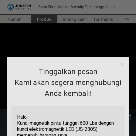
Shen Zhen Junson Security Technology Co. Ltd
Rumah
Produk
Tentang kami
Tur Pabrik
>>
Tinggalkan pesan
Kami akan segera menghubungi
Anda kembali!