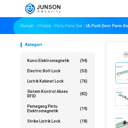
Rumah
Produk
Pintu Panic Bar
UL Push Door Panic Ba
Kategori
Kunci Elektromagnetik
(94)
Electric Bolt Lock
(53)
Listrik Kabinet Lock
(76)
Sistem Kontrol Akses
(82)
RFID
Pemegang Pintu
(19)
Elektromagnetik
Strike Listrik Lock
(18)