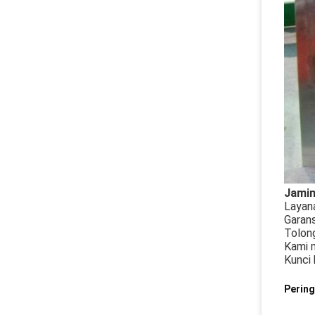
Jamin
Layana
Garans
Tolong
Kami m
Kunci 
Pering