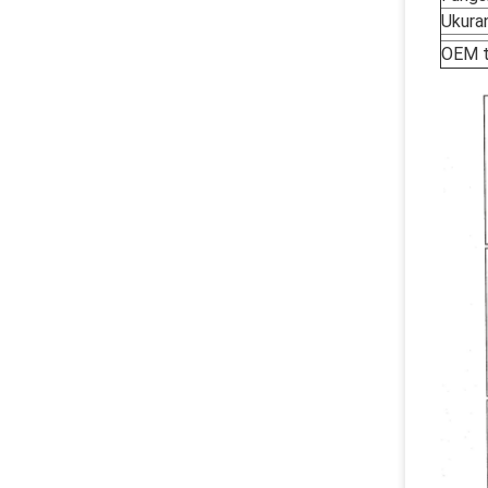
Ukura
OEM t