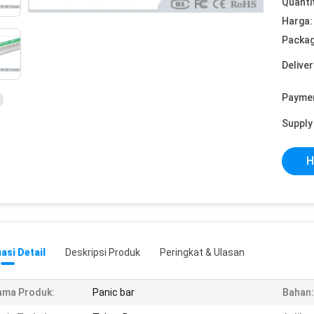
Quanti
Harga:
Packag
Deliver
Payme
Supply 
H
asi Detail
Deskripsi Produk
Peringkat & Ulasan
ama Produk:
Panic bar
Bahan: