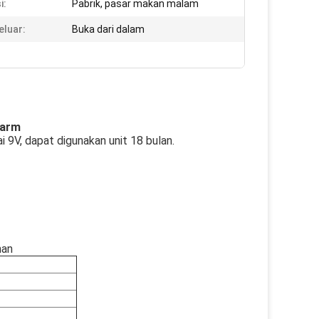
i:
Pabrik, pasar makan malam
eluar:
Buka dari dalam
larm
i 9V, dapat digunakan unit 18 bulan.
man