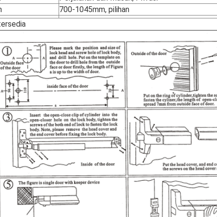
n
700-1045mm, pilihan
ersedia