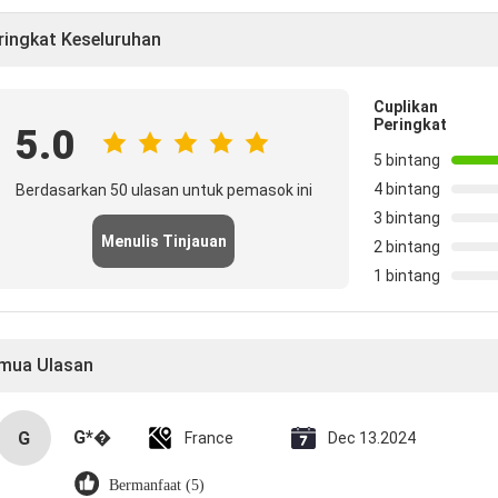
ringkat Keseluruhan
Cuplikan
Peringkat
5.0
5 bintang
4 bintang
Berdasarkan 50 ulasan untuk pemasok ini
3 bintang
Menulis Tinjauan
2 bintang
1 bintang
mua Ulasan
G*�
G
France
Dec 13.2024
Bermanfaat (5)