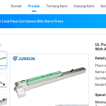
Rumah
Produk
Tentang Kami
Hubungi Kami
Ber
r Lock Panic Exit Device With Alarm Press
UL Pu
With 
Detail
Place o
Nama 
Sertifik
Model 
Syarat
Minim