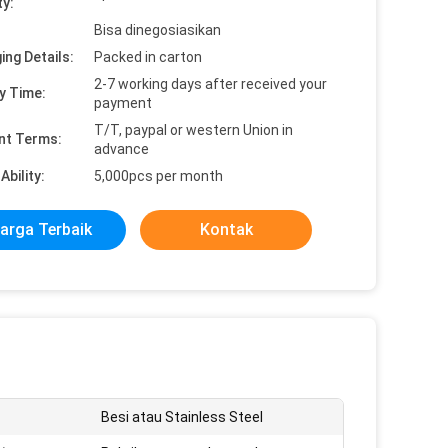
ty:
Bisa dinegosiasikan
ing Details:
Packed in carton
2-7 working days after received your
y Time:
payment
T/T, paypal or western Union in
nt Terms:
advance
Ability:
5,000pcs per month
arga Terbaik
Kontak
Besi atau Stainless Steel