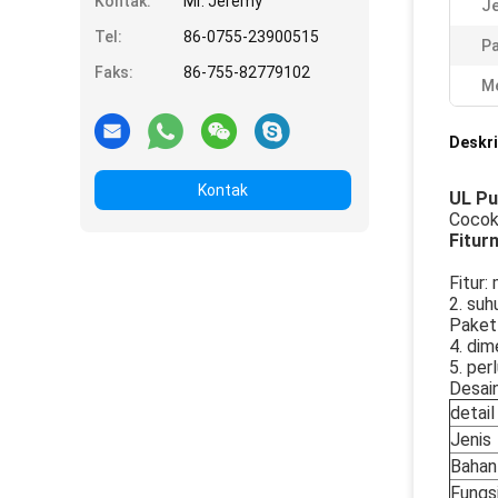
Kontak:
Mr. Jeremy
Je
Tel:
86-0755-23900515
Pa
Faks:
86-755-82779102
Me
Deskri
Kontak
UL Pu
Cocok 
Fiturn
Fitur:
2. suh
Paket
4. dim
5. per
Desai
detail
Jenis
Bahan
Fungs