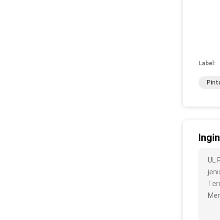
Label:
Pint
Ingi
UL 
jeni
Ter
Men