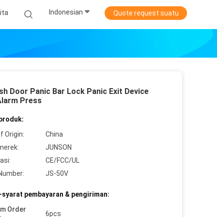
Indonesian
ita
Quote request suatu
sh Door Panic Bar Lock Panic Exit Device
Alarm Press
 produk:
f Origin:
China
merek:
JUNSON
asi:
CE/FCC/UL
Number:
JS-50V
-syarat pembayaran & pengiriman:
um Order
6pcs