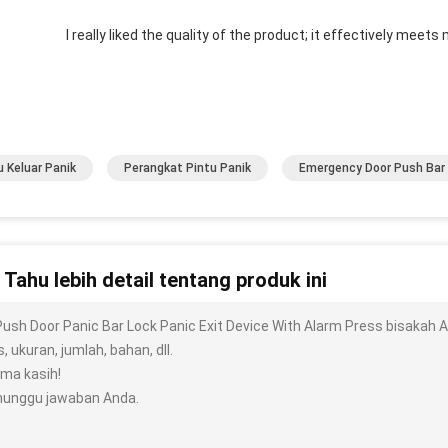
I really liked the quality of the product; it effectively meets
u Keluar Panik
Perangkat Pintu Panik
Emergency Door Push Bar
n Tahu lebih detail tentang produk ini
Push Door Panic Bar Lock Panic Exit Device With Alarm Press bisakah A
s, ukuran, jumlah, bahan, dll.
ima kasih!
unggu jawaban Anda.