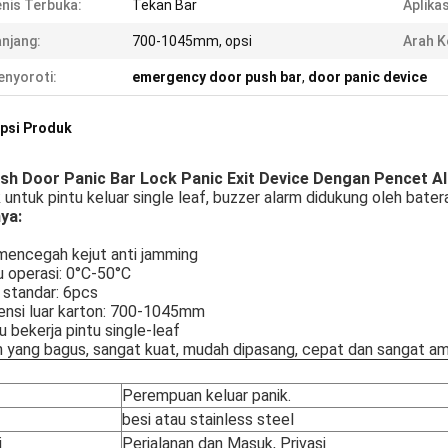
nis Terbuka:
Tekan Bar
Aplikas
njang:
700-1045mm, opsi
Arah K
nyoroti:
emergency door push bar
,
door panic device
psi Produk
sh Door Panic Bar Lock Panic Exit Device Dengan Pencet A
untuk pintu keluar single leaf, buzzer alarm didukung oleh batera
ya:
 mencegah kejut anti jamming
u operasi: 0°C-50°C
 standar: 6pcs
ensi luar karton: 700-1045mm
lu bekerja pintu single-leaf
n yang bagus, sangat kuat, mudah dipasang, cepat dan sangat a
Perempuan keluar panik.
besi atau stainless steel
i
Perjalanan dan Masuk, Privasi