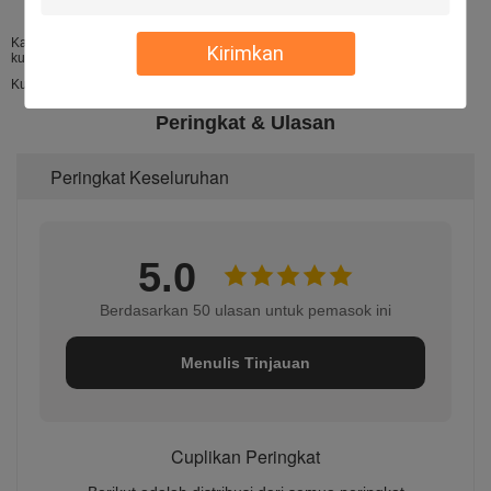
Kami menawarkan banyak kunci elektronik, seperti: kunci pintu magnetik,
Kirimkan
kunci mati listrik, serangan listrik, kunci baut listrik,
Kunci elektronik. Kunci pintu.
Peringkat & Ulasan
Peringkat Keseluruhan
5.0
Berdasarkan 50 ulasan untuk pemasok ini
Menulis Tinjauan
Cuplikan Peringkat