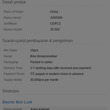
Detail produk
Place of Origin:
China
Nama merek:
JUNSON
Sertifikasi:
CE/FCC
Nomor model:
JS-303
Syarat-syarat pembayaran & pengiriman
Min Order:
10pcs
Harga:
Bisa dinegosiasikan
Packaging:
Packed in carton
Delivery Time:
2-7 working days after received your payment
Payment Terms:
T/T, paypal or western Union in advance
Supply Ability:
30,000pcs per month
Deskripsi
Electric Bolt Lock
Nama produk:
Kunci Kabinet