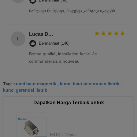
Bermanfaat (46)
მარტივი მონტაჟი, ჩაკეტვა კარგად იკავებს.
Lucas Dubois
L
Bermanfaat (146)
Bonne qualité, installation facile. Je
commanderais à nouveau.
kunci baut magnetik
kunci baut penurunan listrik
Tag:
,
,
kunci gerendel listrik
Dapatkan Harga Terbaik untuk
MOQ：
10pcs