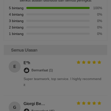
Berikut adalah distribusi dari semua peringkat
5 bintang
100%
4 bintang
0%
3 bintang
0%
2 bintang
0%
1 bintang
0%
Semua Ulasan
E*h
E
Bermanfaat (1)
Super teamwork, top service. I highly recommend
it
Giorgi Beridze
G