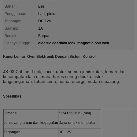
Bahan:
Besi
Penggunaan:
Laci, pintu
Tegangan:
DC 12V
Saat ini:
1A
Bentuk:
Berpaut
electric deadbolt lock
magnetic bolt lock
Cahaya Tinggi:
,
Kunci Lemari Gym Elektronik Dengan Sistem Kontrol
JS-03 Cabinet Lock, cocok untuk semua jenis kotak, lemari dan
kesempatan lain di mana harus sering dibuka.Listrik
langsungaman, tahan lama, hemat energi, mudah dipasang.
Spesifikasi:
Dimensi:
55*41*22MM ((mm)
Jenis yang aman dari kegagalan
Daya untuk membuka
Tegangan
DC 12V