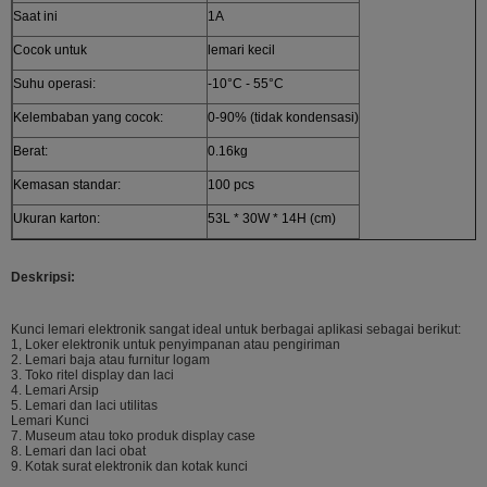
Saat ini
1A
Cocok untuk
lemari kecil
Suhu operasi:
-10°C - 55°C
Kelembaban yang cocok:
0-90% (tidak kondensasi)
Berat:
0.16kg
Kemasan standar:
100 pcs
Ukuran karton:
53L * 30W * 14H (cm)
Deskripsi:
Kunci lemari elektronik sangat ideal untuk berbagai aplikasi sebagai berikut:
1, Loker elektronik untuk penyimpanan atau pengiriman
2. Lemari baja atau furnitur logam
3. Toko ritel display dan laci
4. Lemari Arsip
5. Lemari dan laci utilitas
Lemari Kunci
7. Museum atau toko produk display case
8. Lemari dan laci obat
9. Kotak surat elektronik dan kotak kunci