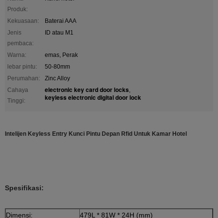
Produk:
Kekuasaan:
Baterai AAA
Jenis
ID atau M1
pembaca:
Warna:
emas, Perak
lebar pintu:
50-80mm
Perumahan:
Zinc Alloy
electronic key card door locks
Cahaya
,
keyless electronic digital door lock
Tinggi:
Intelijen Keyless Entry Kunci Pintu Depan Rfid Untuk Kamar Hotel
Spesifikasi:
Dimensi:
479L * 81W * 24H (mm)