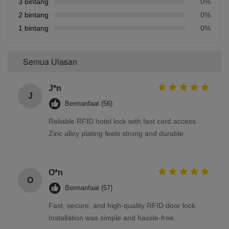
3 bintang
0%
2 bintang
0%
1 bintang
0%
Semua Ulasan
J*n
J
Bermanfaat (56)
Reliable RFID hotel lock with fast card access.
Zinc alloy plating feels strong and durable
O*n
O
Bermanfaat (57)
Fast, secure, and high-quality RFID door lock.
Installation was simple and hassle-free.