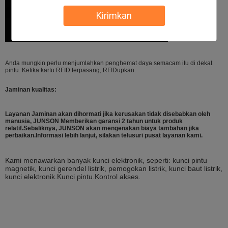
Kirimkan
Anda mungkin perlu menjumlahkan penghemat daya semacam itu di dekat
pintu. Ketika kartu RFID terpasang, RFIDupkan.
Jaminan kualitas:
Layanan Jaminan akan dihormati jika kerusakan tidak disebabkan oleh
manusia, JUNSON Memberikan garansi 2 tahun untuk produk
relatif.Sebaliknya, JUNSON akan mengenakan biaya tambahan jika
perbaikan.Informasi lebih lanjut, silakan telusuri pusat layanan kami.
Kami menawarkan banyak kunci elektronik, seperti: kunci pintu
magnetik, kunci gerendel listrik, pemogokan listrik, kunci baut listrik,
kunci elektronik.Kunci pintu.Kontrol akses.