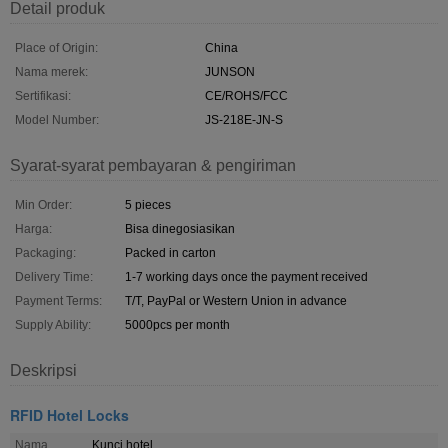
Detail produk
Place of Origin:
China
Nama merek:
JUNSON
Sertifikasi:
CE/ROHS/FCC
Model Number:
JS-218E-JN-S
Syarat-syarat pembayaran & pengiriman
Min Order:
5 pieces
Harga:
Bisa dinegosiasikan
Packaging:
Packed in carton
Delivery Time:
1-7 working days once the payment received
Payment Terms:
T/T, PayPal or Western Union in advance
Supply Ability:
5000pcs per month
Deskripsi
RFID Hotel Locks
Nama
Kunci hotel