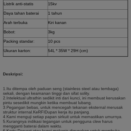
Listrik anti-statis
15kv
Daya tahan baterai
1 tahun
Arah terbuka
Kiri kanan
Bobot:
3kg
Packing standar:
10 pcs
Ukuran karton:
54L * 35W * 29H (cm)
Deskripsi:
1.Itu ditempa oleh paduan seng (stainless steel atau tembaga)
sekali, dengan keamanan tinggi dan sifat solity.
2.Intelektual ultrathin sedikit inti dari kunci, ini membuat kerusakan
pintu sesedikit mungkin ketika membuat lubang.
3.Pegangan bebas, untuk mencegah tekanan eksternal merusak
struktur internal.KeRFIDupan kerja itu panjang.
4.Kami menguji setiap papan sirkuit untuk memastikan umurnya.
5.Kurangnya indikasi tegangan untuk pengguna clew harus
mengganti baterai dalam waktu.
6.Kartu Darurat atau kunci mekanis digunakan untuk membuka