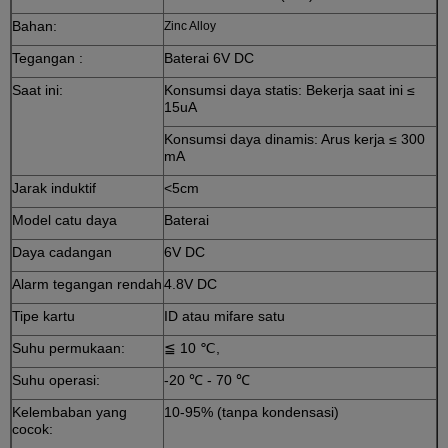
Bahan:
Zinc Alloy
Tegangan :
Baterai 6V DC
Saat ini:
Konsumsi daya statis: Bekerja saat ini ≤
15uA
Konsumsi daya dinamis: Arus kerja ≤ 300
mA
Jarak induktif
<5cm
Model catu daya
Baterai
Daya cadangan
6V DC
Alarm tegangan rendah
4.8V DC
Tipe kartu
ID atau mifare satu
Suhu permukaan:
≦ 10 ℃,
Suhu operasi:
-20 ℃ - 70 ℃
Kelembaban yang
10-95% (tanpa kondensasi)
cocok: