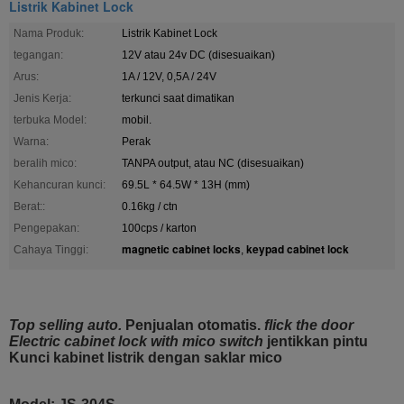
Listrik Kabinet Lock
Nama Produk:
Listrik Kabinet Lock
tegangan:
12V atau 24v DC (disesuaikan)
Arus:
1A / 12V, 0,5A / 24V
Jenis Kerja:
terkunci saat dimatikan
terbuka Model:
mobil.
Warna:
Perak
beralih mico:
TANPA output, atau NC (disesuaikan)
Kehancuran kunci:
69.5L * 64.5W * 13H (mm)
Berat::
0.16kg / ctn
Pengepakan:
100cps / karton
magnetic cabinet locks
keypad cabinet lock
Cahaya Tinggi:
,
Top selling auto.
Penjualan otomatis.
flick the door
Electric cabinet lock with mico switch
jentikkan pintu
Kunci kabinet listrik dengan saklar mico