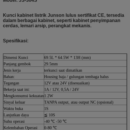
Model: JS-304S
Kunci kabinet listrik Junson lulus sertifikat CE, tersedia
dalam berbagai kabinet, seperti kabinet penyimpanan
cerdas, lemari arsip, perangkat mekanis.
Spesifikasi:
Dimensi Kunci
69.5L * 64.5W * 13H (mm)
Panjang gembok
29.5mm
Jenis kerja
terkunci saat dimatikan
Bahan:
Housing baja / gulungan tembaga halus
Tegangan
12V atau 24V (disesuaikan)
Bekerja saat ini:
1A / 12V, 0,5A / 24V
Mengkonsumsi kekuatan
1.2W
Sinyal keluar
TANPA output, atau output NC (opsional)
Waktu buka
1S
Lanjutkan daya
≦ 10S
Suhu operasi
-40 ℃ -50 ℃
Kelembaban Operasi
0-80 ℃