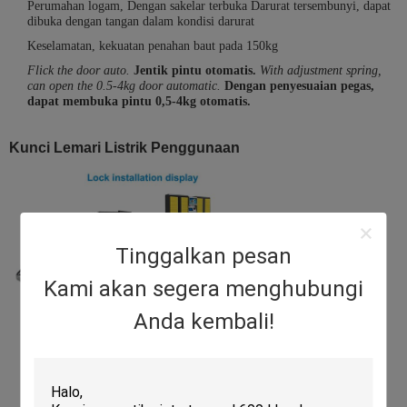
Perumahan logam, Dengan sakelar terbuka Darurat tersembunyi, dapat
dibuka dengan tangan dalam kondisi darurat
Keselamatan, kekuatan penahan baut pada 150kg
Flick the door auto.
Jentik pintu otomatis.
With adjustment spring,
can open the 0.5-4kg door automatic.
Dengan penyesuaian pegas,
dapat membuka pintu 0,5-4kg otomatis.
Kunci Lemari Listrik Penggunaan
Tinggalkan pesan
Kami akan segera menghubungi
Anda kembali!