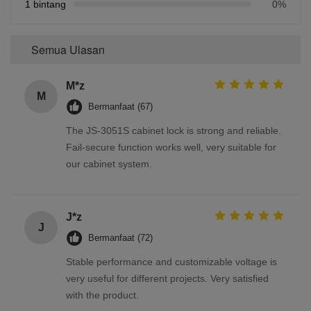
1 bintang
0%
Semua Ulasan
M*z
M
Bermanfaat (67)
The JS-3051S cabinet lock is strong and reliable.
Fail-secure function works well, very suitable for
our cabinet system.
J*z
J
Bermanfaat (72)
Stable performance and customizable voltage is
very useful for different projects. Very satisfied
with the product.