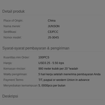
Detail produk
Place of Origin:
China
Nama merek:
JUNSON
Sertifikasi:
CE/FCC
Nomor model:
JS-304S
Syarat-syarat pembayaran & pengiriman
Kuantitas min Order:
100PCS
Harga:
USD3.25 - 5.50 /cps
Kemasan rincian:
980 meter kubik per 20 "wadah
Waktu pengiriman:
5 hari kerja setelah menerima pembayaran Anda
Payment Terms:
T/T, paypal or western Union in advance
Menyediakan kemampuan:
5, 0000pcs per bulan
Deskripsi