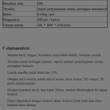
Kenaikan suhu
60K
Tersedia
lemari penyimpanan cerdas, perangkat mechaincal
Bobot:
0.16kg / pcs
Pengepakan:
100 pcs / karton
Ukuran karton:
50L * 30W * 21H (cm)
F utama
eature
:
Volume kecil, ringan, Konsumsi daya lebih sedikit, Instalasi mudah
Tersedia untuk berbagai kabinet, seperti kabinet penyimpanan cerdas,
perangkat mekanis.
Listrik standby tidak lebih dari 10S,
Dengan mico switch, untuk sinyal sensor pintu keluar, NO output, NC
perlu menyesuaikan
Dengan konektor kecil, dan kabel 20mm, mudah dihubungkan ke papan
kontrol.
Dapat digunakan dengan kontrol akses, kontrol jarak jauh atau daya
kontrol akses khusus.