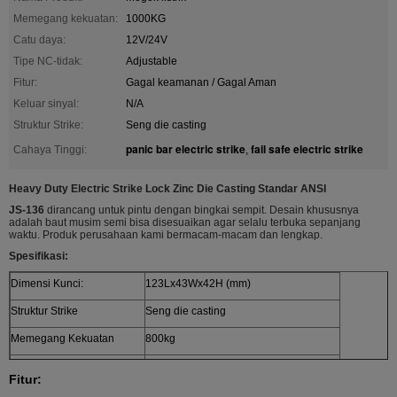
Memegang kekuatan:
1000KG
Catu daya:
12V/24V
Tipe NC-tidak:
Adjustable
Fitur:
Gagal keamanan / Gagal Aman
Keluar sinyal:
N/A
Struktur Strike:
Seng die casting
panic bar electric strike
fail safe electric strike
Cahaya Tinggi:
,
Heavy Duty Electric Strike Lock Zinc Die Casting Standar ANSI
JS-136
dirancang untuk pintu dengan bingkai sempit. Desain khususnya
adalah baut musim semi bisa disesuaikan agar selalu terbuka sepanjang
waktu. Produk perusahaan kami bermacam-macam dan lengkap.
Spesifikasi:
Dimensi Kunci:
123Lx43Wx42H (mm)
Struktur Strike
Seng die casting
Memegang Kekuatan
800kg
Besi tahan karat
Bahan:
Fitur:
Tegangan :
12V DC / 24V DC (disesuaikan)