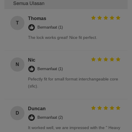
Semua Ulasan
Thomas
T
Bermanfaat (1)
The lock works great! Nice fit perfect.
Nic
N
Bermanfaat (1)
Pefectly fit for small format interchangeable core
(sfic).
Duncan
D
Bermanfaat (2)
It worked well, we are impressed with the " Heavy