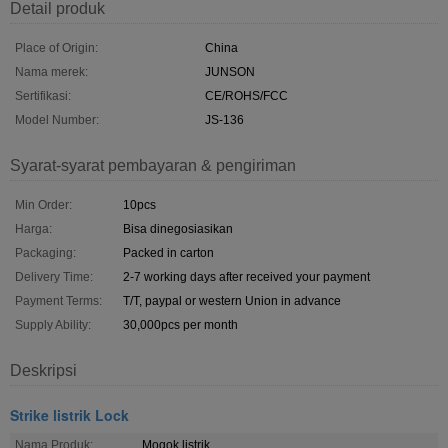
Detail produk
Place of Origin:
China
Nama merek:
JUNSON
Sertifikasi:
CE/ROHS/FCC
Model Number:
JS-136
Syarat-syarat pembayaran & pengiriman
Min Order:
10pcs
Harga:
Bisa dinegosiasikan
Packaging:
Packed in carton
Delivery Time:
2-7 working days after received your payment
Payment Terms:
T/T, paypal or western Union in advance
Supply Ability:
30,000pcs per month
Deskripsi
Strike listrik Lock
Nama Produk:
Mogok listrik