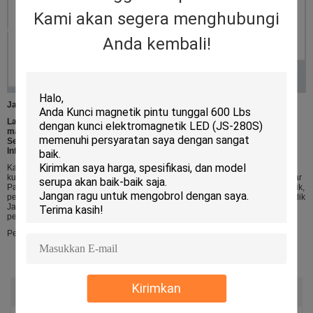
Kami akan segera menghubungi
Anda kembali!
Jaminan Kualitas:
Layanan garansi akan dihormati jika kerusakan tidak disebabkan oleh
manusia, Junson memberikan garansi 3 tahun untuk produk relatif.
Sebaliknya, Junson akan mengenakan biaya tambahan jika diperbaiki.
Informasi lebih lanjut, silakan telusuri pusat layanan kami.
Kami menawarkan banyak kunci elektronik, seperti: Kunci elektromagnetik,
kunci baut listrik, pemogokan listrik, kontrol akses, kontrol akses Sidik Jari, bar
Panik, pembaca kartu RFID, kunci pintu Hotel, kunci pintu Sidik Jari, Bar Panik,
pembaca kartu RFID, pembaca kartu RFID , Kunci pintu Hotel, kunci pintu Sidik
Jari, Bracket untuk kunci listrik, tombol tekan Keluar, kamera IP, gerbang
penghalang Flap,
Pemegang pintu elektromagnetik
Peringkat & Ulasan
Kirimkan
Peringkat Keseluruhan