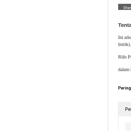
Tent
Ini ad
listrik).
Rilis 
dalam 
Pering
Pe