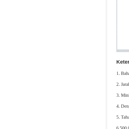
Keter
1. Bah
2. Jar
3. Min
4. De
5. Taha
6 500.