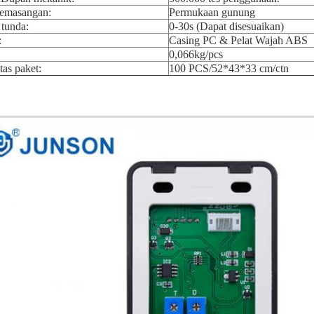
pemasangan:
Permukaan gunung
tunda:
0-30s (Dapat disesuaikan)
:
Casing PC & Pelat Wajah ABS
0,066kg/pcs
tas paket:
100 PCS/52*43*33 cm/ctn