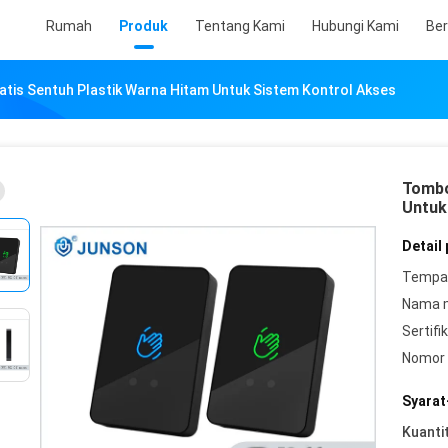
Rumah
Produk
Tentang Kami
Hubungi Kami
Ber
atis Sentuh Plastik Warna Hitam Untuk Sistem Kontrol Akses
Tombo
Untuk
Detail
Tempat
Nama 
Sertifik
Nomor 
Syarat
Kuanti