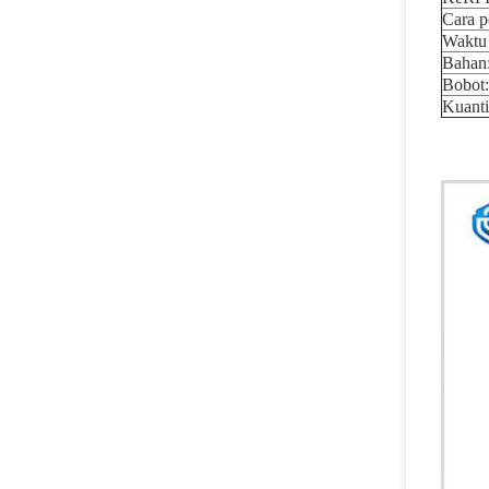
Cara 
Waktu 
Bahan
Bobot:
Kuanti