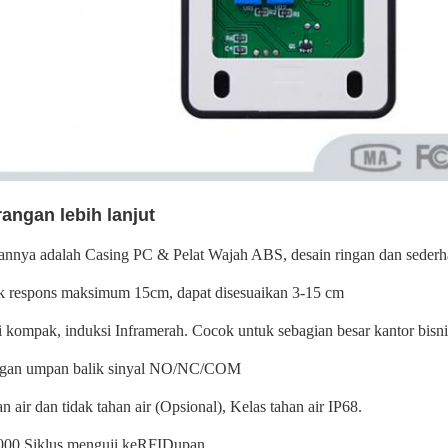
angan lebih lanjut
annya adalah Casing PC & Pelat Wajah ABS, desain ringan dan seder
ak respons maksimum 15cm, dapat disesuaikan 3-15 cm
i kompak, induksi Inframerah. Cocok untuk sebagian besar kantor bisni
ngan umpan balik sinyal NO/NC/COM
n air dan tidak tahan air (Opsional), Kelas tahan air IP68.
000 Siklus menguji keRFIDupan