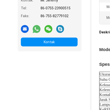
Kontak:
Mr. Jeremy
W
Tel:
86-0755-23900515
Faks:
86-755-82779102
Me
Deskri
Kontak
Mode
Spesi
Ukura
Suhu O
Kekua
Kelem
Kontak
Jarak S
Lampu 
KeRFI