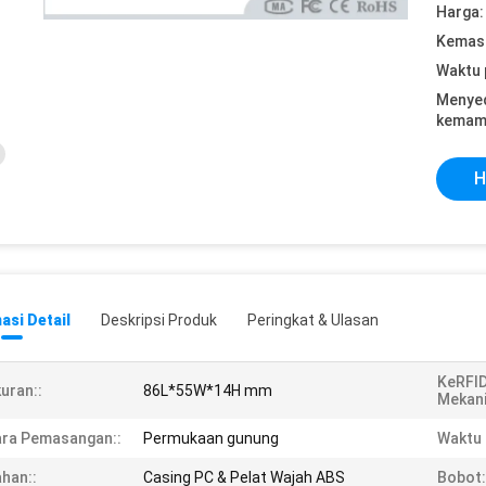
Harga:
Kemasa
Waktu 
Menye
kemam
H
asi Detail
Deskripsi Produk
Peringkat & Ulasan
KeRFI
uran::
86L*55W*14H mm
Mekani
ra Pemasangan::
Permukaan gunung
Waktu 
han::
Casing PC & Pelat Wajah ABS
Bobot: