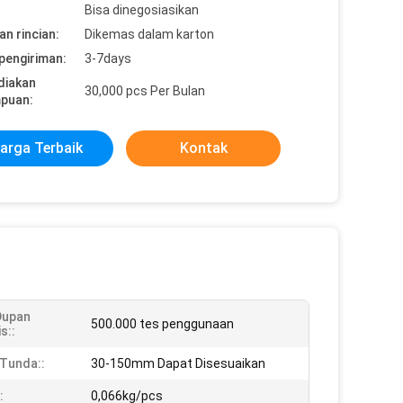
Bisa dinegosiasikan
n rincian:
Dikemas dalam karton
pengiriman:
3-7days
diakan
30,000 pcs Per Bulan
puan:
arga Terbaik
Kontak
Dupan
500.000 tes penggunaan
s::
Tunda::
30-150mm Dapat Disesuaikan
:
0,066kg/pcs