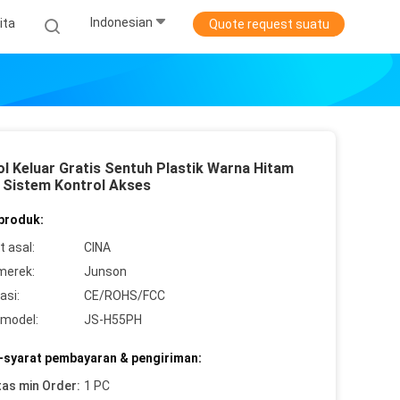
Indonesian
ita
Quote request suatu
l Keluar Gratis Sentuh Plastik Warna Hitam
 Sistem Kontrol Akses
 produk:
 asal:
CINA
merek:
Junson
asi:
CE/ROHS/FCC
model:
JS-H55PH
-syarat pembayaran & pengiriman:
tas min Order:
1 PC