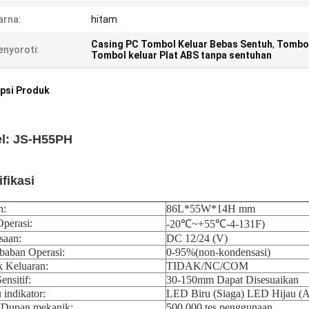
arna:
hitam
Casing PC Tombol Keluar Bebas Sentuh
,
Tombol
nyoroti:
Tombol keluar Plat ABS tanpa sentuhan
psi Produk
l: JS-H55PH
fikasi
n:
86L*55W*14H mm
perasi:
-20℃~+55℃-4-131F)
saan:
DC 12/24 (V)
baban Operasi:
0-95%(
non-kondensasi
)
 Keluaran:
TIDAK/NC/COM
ensitif:
30-150mm Dapat Disesuaikan
indikator:
LED Biru (Siaga) LED Hijau (A
Dupan mekanik:
500.000 tes penggunaan.