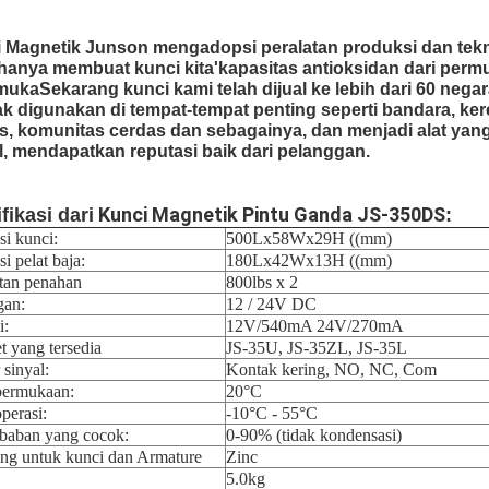
 Magnetik Junson mengadopsi peralatan produksi dan tekn
 hanya membuat kunci kita'kapasitas antioksidan dari perm
mukaSekarang kunci kami telah dijual ke lebih dari 60 nega
k digunakan di tempat-tempat penting seperti bandara, ke
s, komunitas cerdas dan sebagainya, dan menjadi alat ya
l, mendapatkan reputasi baik dari pelanggan.
Kunci Magnetik Pintu Ganda JS-350DS
fikasi dari
:
i kunci:
500Lx58Wx29H ((mm)
i pelat baja:
180Lx42Wx13H ((mm)
tan penahan
800lbs x 2
gan:
12 / 24V DC
i:
12V/540mA 24V/270mA
t yang tersedia
JS-35U, JS-35ZL, JS-35L
 sinyal:
Kontak kering, NO, NC, Com
permukaan:
20°C
perasi:
-10°C - 55°C
baban yang cocok:
0-90% (tidak kondensasi)
ing untuk kunci dan Armature
Zinc
5.0kg