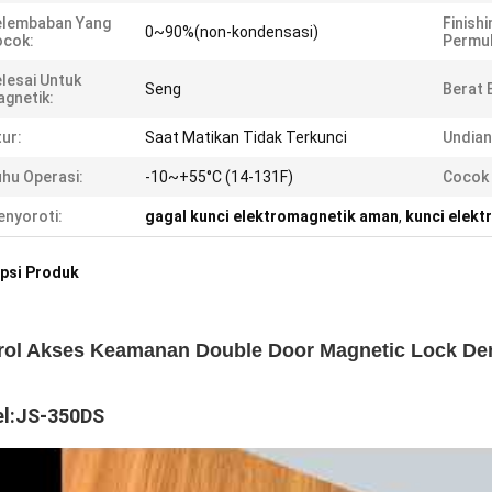
elembaban Yang
Finishi
0~90%(non-kondensasi)
ocok:
Permu
lesai Untuk
Seng
Berat 
gnetik:
tur:
Saat Matikan Tidak Terkunci
Undian 
hu Operasi:
-10~+55°C (14-131F)
Cocok 
nyoroti:
gagal kunci elektromagnetik aman
,
kunci elekt
psi Produk
rol Akses Keamanan Double Door Magnetic Lock De
l:JS-350DS