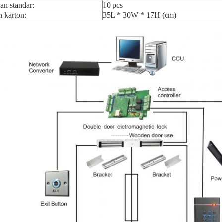
n standar:
10 pcs
 karton:
35L * 30W * 17H (cm)