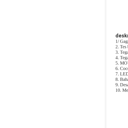
deskr
1/ Gag
2. Tes
3. Teg
4. Teg
5. MOV
6. Coc
7. LED
8. Bah
9. Des
10. Me