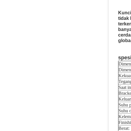
Kunci
tidak
terke
banya
cerda
globa
spesi
Dimens
Dimens
Kekua
Tegan
Saat in
Bracke
Keluar
Suhu 
Suhu o
Kelem
Finish
Berat: