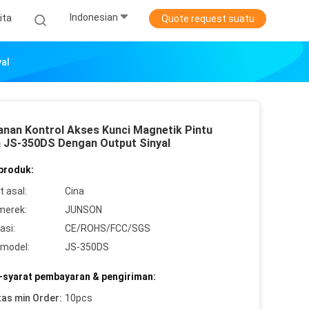
Indonesian
ita
Quote request suatu
al
nan Kontrol Akses Kunci Magnetik Pintu
 JS-350DS Dengan Output Sinyal
 produk:
 asal:
Cina
merek:
JUNSON
asi:
CE/ROHS/FCC/SGS
model:
JS-350DS
-syarat pembayaran & pengiriman:
tas min Order:
10pcs