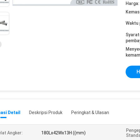
Harga:
Kemasa
Waktu 
Syarat
pemba
Menye
kemam
H
asi Detail
Deskripsi Produk
Peringkat & Ulasan
Penge
lat Angker:
180Lx42Wx13H ((mm)
Standa