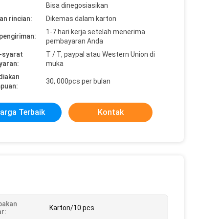
Bisa dinegosiasikan
n rincian:
Dikemas dalam karton
1-7 hari kerja setelah menerima
pengiriman:
pembayaran Anda
-syarat
T / T, paypal atau Western Union di
yaran:
muka
diakan
30, 000pcs per bulan
puan:
arga Terbaik
Kontak
pakan
Karton/10 pcs
r: