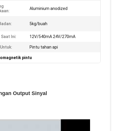
ng
Aluminium anodized
kaan:
Badan:
5kg/buah
Saat Ini:
12V/540mA 24V/270mA
Untuk:
Pintu tahan api
romagnetik pintu
ngan Output Sinyal