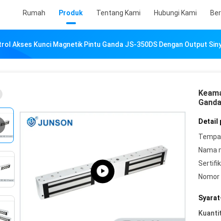
Rumah
Produk
Tentang Kami
Hubungi Kami
Ber
ol Akses Kunci Magnetik Pintu Ganda JS-350DS Dengan Output Siny
Keama
Ganda
Detail
Tempat
Nama 
Sertifik
Nomor 
Syarat
Kuanti