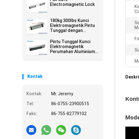
Electromagnetic Lock
K
C
180kg 300lbs Kunci
Se
Elektromagnetik Pintu
Ma
Tunggal dengan
Sensor (JS-180S)
Fi
Pintu Tunggal Kunci
Elektromagnetik
Su
Perumahan Aluminium
Anodized 800lbs (JS-
Me
350)
Kontak
Deskri
Kontak:
Mr. Jeremy
Kont
Tel:
86-0755-23900515
Faks:
86-755-82779102
Mode