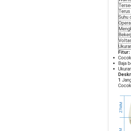
Terse
Terus
Suhu 
Opera
Mengk
Bekerj
Volta
Ukuran
Fitur:
Cocok 
Baja b
Ukuran
Deskr
1
Jang
Cocok 