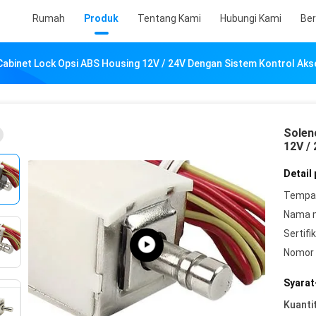
Rumah
Produk
Tentang Kami
Hubungi Kami
Ber
 Cabinet Lock Opsi ABS Housing 12V / 24V Dengan Sistem Kontrol Aks
Solen
12V /
Detail
Tempat
Nama 
Sertifik
Nomor 
Syarat
Kuanti