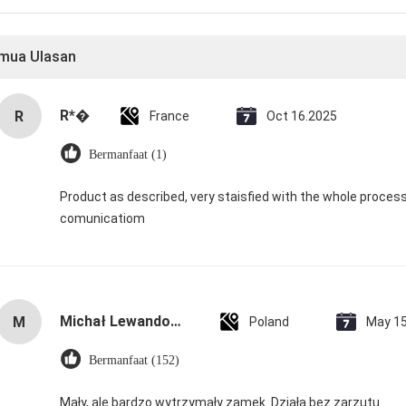
mua Ulasan
R*�
R
France
Oct 16.2025
Bermanfaat (1)
Product as described, very staisfied with the whole proce
comunicatiom
Michał Lewandowski
M
Poland
May 1
Bermanfaat (152)
Mały, ale bardzo wytrzymały zamek. Działa bez zarzutu.