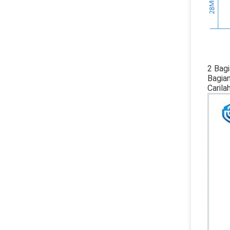
2 Bag
Bagian
Carila