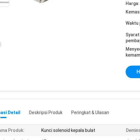
Harga:
Kemasa
Waktu 
Syarat
pemba
Menye
kemam
H
asi Detail
Deskripsi Produk
Peringkat & Ulasan
ama Produk:
Kunci solenoid kepala bulat
Demins