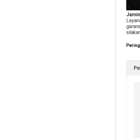
Jamin
Layana
garans
silaka
Pering
Pe