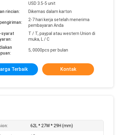
USD 3.5-5 unit
n rincian:
Dikemas dalam karton
2-7 hari kerja setelah menerima
pengiriman:
pembayaran Anda
-syarat
T / T, paypal atau western Union di
yaran:
muka, L / C
diakan
5, 0000pcs per bulan
puan:
arga Terbaik
Kontak
ion:
62L * 27W * 29H (mm)