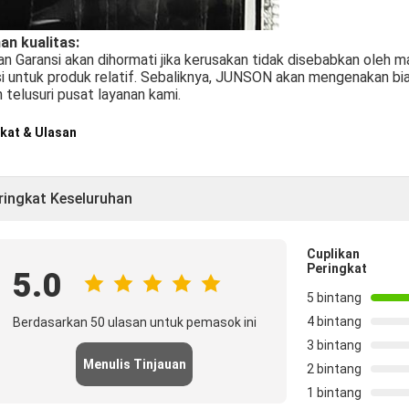
an kualitas:
n Garansi akan dihormati jika kerusakan tidak disebabkan oleh
i untuk produk relatif. Sebaliknya, JUNSON akan mengenakan biaya
n telusuri pusat layanan kami.
kat & Ulasan
ringkat Keseluruhan
Cuplikan
Peringkat
5.0
5 bintang
4 bintang
Berdasarkan 50 ulasan untuk pemasok ini
3 bintang
Menulis Tinjauan
2 bintang
1 bintang