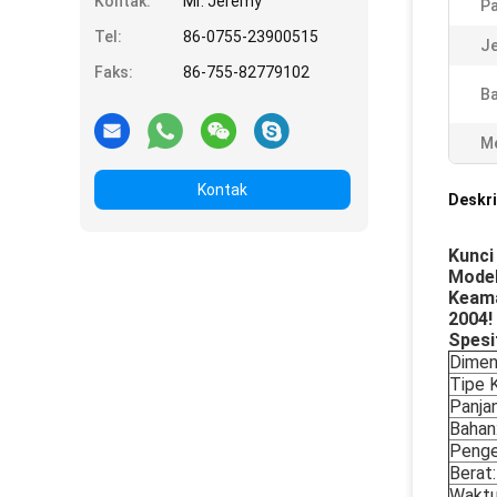
Kontak:
Mr. Jeremy
P
Tel:
86-0755-23900515
Je
Faks:
86-755-82779102
Ba
Me
Kontak
Deskri
Kunci
Model
Keama
2004!
Spesif
Dimen
Tipe K
Panja
Bahan
Penge
Berat:
Waktu