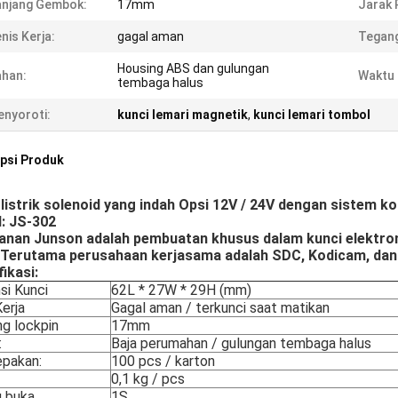
anjang Gembok:
17mm
Jarak 
nis Kerja:
gagal aman
Tegan
Housing ABS dan gulungan
han:
Waktu
tembaga halus
nyoroti:
kunci lemari magnetik
,
kunci lemari tombol
psi Produk
 listrik solenoid yang indah Opsi 12V / 24V dengan sistem k
: JS-302
nan Junson adalah pembuatan khusus dalam kunci elektromag
Terutama perusahaan kerjasama adalah SDC, Kodicam, dan 
ikasi:
si Kunci
62L * 27W * 29H (mm)
erja
Gagal aman / terkunci saat matikan
ng lockpin
17mm
:
Baja perumahan / gulungan tembaga halus
pakan:
100 pcs / karton
0,1 kg / pcs
 buka
1S