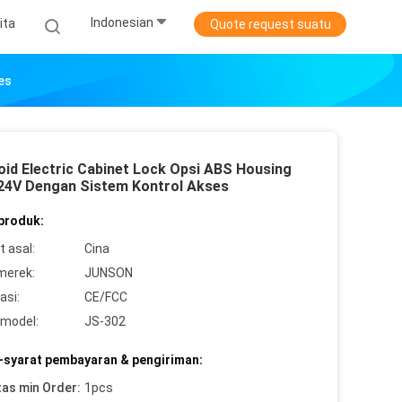
Indonesian
ita
Quote request suatu
es
oid Electric Cabinet Lock Opsi ABS Housing
 24V Dengan Sistem Kontrol Akses
 produk:
 asal:
Cina
merek:
JUNSON
asi:
CE/FCC
model:
JS-302
-syarat pembayaran & pengiriman:
tas min Order:
1pcs