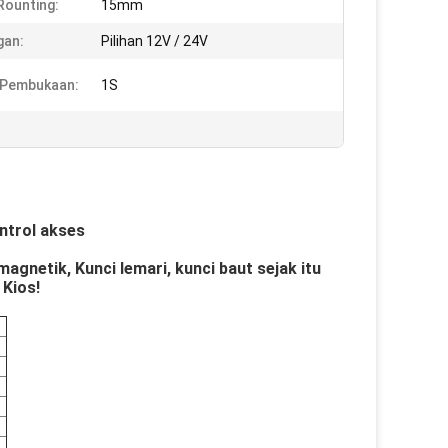
Rounting:
15mm
gan:
Pilihan 12V / 24V
 Pembukaan:
1S
ontrol akses
netik, Kunci lemari, kunci baut sejak itu
Kios!