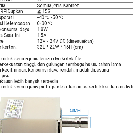
dia
Semua jenis Kabinet
 RFIDupkan
≦ 15S
operasi
-40 ℃ -50 ℃
si Kelembaban
0-80 ℃
onsumsi daya
1.8W
a Saat Ini:
1.5A
se
12V / 24V DC (disesuaikan)
 karton:
32L * 22W * 16H (cm)
untuk semua jenis lemari dan kotak file.
erkekuatan tinggi, dan gulungan tembaga halus, tahan lama
 kecil, ringan, konsumsi daya rendah, mudah dipasang
ipsi:
kauan lebih banyak tersedia
untuk semua jenis pintu, jendela, lemari seperti loker, lemari distrib