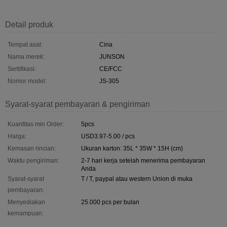
Detail produk
Tempat asal:
Cina
Nama merek:
JUNSON
Sertifikasi:
CE/FCC
Nomor model:
JS-305
Syarat-syarat pembayaran & pengiriman
Kuantitas min Order:
5pcs
Harga:
USD3.97-5.00 / pcs
Kemasan rincian:
Ukuran karton: 35L * 35W * 15H (cm)
Waktu pengiriman:
2-7 hari kerja setelah menerima pembayaran
Anda
Syarat-syarat
T / T, paypal atau western Union di muka
pembayaran:
Menyediakan
25.000 pcs per bulan
kemampuan: