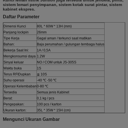
sistem lemari penyimpanan, sistem kotak surat pintar, sistem
kabinet ekspres.
Daftar Parameter
Dimensi Kunci
80L * 60W * 13H (mm)
Panjang lockpin
26mm
Tipe Kerja
Gagal aman / terkunci saat matikan
Bahan:
Baja perumahan / gulungan tembaga halus
Bekerja Saat Ini:
1A / 0,5A
Mengkonsumsi daya
1.2W
Sinyal keluar
NO / COM untuk JS-305S
Waktu buka
1S
Terus RFIDupkan
≦ 10S
Suhu operasi
-40 ℃ -50 ℃
Operasi Kelembaban
0-80 ℃
Tersedia
Semua jenis Kabinet
Berat:
0,1 kg / pcs
Pengepakan:
100 pcs / karton
Ukuran karton:
35L * 35W * 15H (cm)
Mengunci Ukuran Gambar