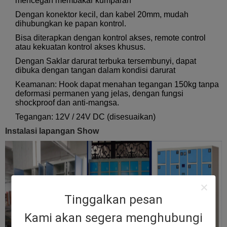
mencegah membakar kumparan
Dengan konektor kecil, dan kabel 20mm, mudah
dihubungkan ke papan kontrol.
Bisa diterapkan dengan kontrol akses, remote control
atau kekuatan kontrol akses khusus.
Dengan Saklar darurat terbuka tersembunyi, dapat
dibuka dengan tangan dalam kondisi darurat
Keamanan: Hook dapat menahan tegangan 150kg tanpa
deformasi permanen yang jelas, dengan fungsi
shockproof dan anti-mangsa.
Tegangan: 12V / 24V DC (disesuaikan)
Instalasi lapangan Show
Tinggalkan pesan
Kami akan segera menghubungi