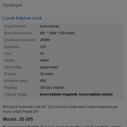
Deskripsi
Listrik Kabinet Lock
Nama Produk:
Kunci lemari
Kunci deminssion:
80L * 59W * 13H (mm)
Ukuran penguncian:
26MM
tegangan:
12V
Arus:
1A
warna:
Hitam
Jenis Kerja:
gagal aman
IR jarak:
30 meter
Kenaikan suhu:
45K
Packing:
100 pcs / karton
kunci kabinet magnetik
kunci kabinet tombol
Cahaya Tinggi:
,
Mini Kecil Solenoid Lock DC 12V di Kunci Listrik latch Control Kabinet Laci
Kunci untuk Proyek DIY
Model: JS-305
Kunci lemari listrik Junson juga tersedia untuk jendela, pintu,