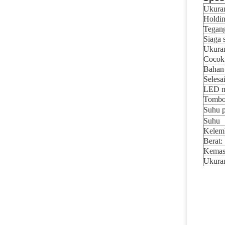
Ukuran
Holdin
Tegang
Siaga s
Ukuran
Cocok
Bahan
Selesa
LED m
Tombo
Suhu 
Suhu
Kelem
Berat:
Kemasa
Ukuran