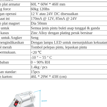
 plat armatur
60L * 60W * 46H mm
g force
60kg 120lbs
an operasi
12 V atau 24V DC disesuaikan
aat ini
170mA @ 12V, 85mA @ 24V
 plat magnet
Dia 50mm
 untuk
Semua jenis pintu bukti asap tunggal & ganda
 kasus
Zinc Alloy dengan plating perak bersinar
i untuk Angker
Seng
engindikasikan
Dengan lampu LED untuk menunjukkan kekuata
l merah
Tombol pelepas pintu, lepaskan pintu
permukaan.
<20 ℃
-10 ° ~ 55 ° C
baban
0 ~ 90% RH
1.4kg / pcs
n standar:
15pcs
 karton:
46L * 29W * 43H (cm)