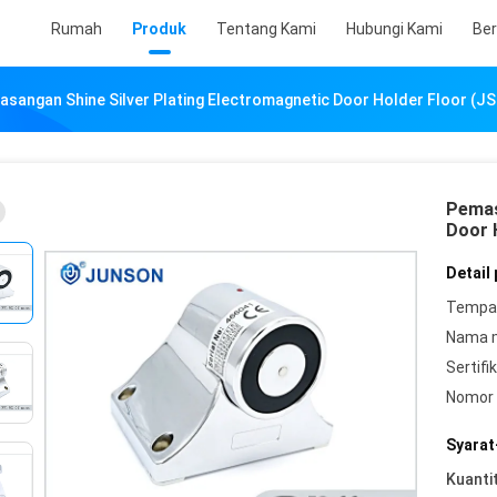
Rumah
Produk
Tentang Kami
Hubungi Kami
Ber
sangan Shine Silver Plating Electromagnetic Door Holder Floor (J
Pemas
Door 
Detail
Tempat
Nama 
Sertifik
Nomor 
Syarat
Kuanti