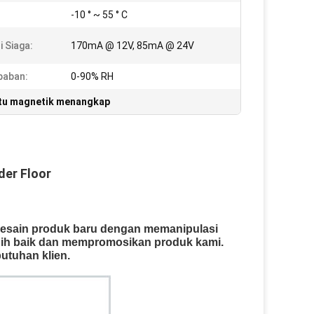
-10 ° ~ 55 ° C
i Siaga:
170mA @ 12V, 85mA @ 24V
baban:
0-90% RH
tu magnetik menangkap
der Floor
esain produk baru dengan memanipulasi
lebih baik dan mempromosikan produk kami.
utuhan klien.