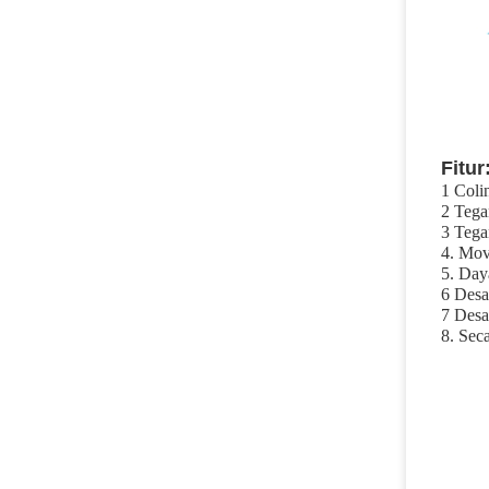
Fitur
1
Coli
2
Tega
3
Tega
4.
Mov 
5.
Daya
6
Desai
7
Desa
8.
Seca