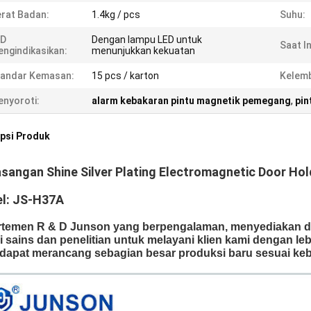
rat Badan:
1.4kg / pcs
Suhu:
ED
Dengan lampu LED untuk
Saat In
ngindikasikan:
menunjukkan kekuatan
tandar Kemasan:
15 pcs / karton
Kelem
nyoroti:
alarm kebakaran pintu magnetik pemegang
,
pin
psi Produk
angan Shine Silver Plating Electromagnetic Door Hol
l: JS-H37A
temen R & D Junson yang berpengalaman, menyediakan d
i sains dan penelitian untuk melayani klien kami dengan 
dapat merancang sebagian besar produksi baru sesuai keb