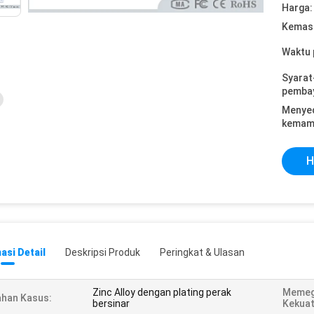
Harga:
Kemasa
Waktu 
Syarat
pemba
Menye
kemam
H
asi Detail
Deskripsi Produk
Peringkat & Ulasan
Zinc Alloy dengan plating perak
Memeg
han Kasus:
bersinar
Kekuat