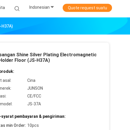
Indonesian
ita
Quote request suatu
S-H37A)
angan Shine Silver Plating Electromagnetic
Holder Floor (JS-H37A)
 produk:
 asal:
Cina
merek:
JUNSON
asi:
CE/FCC
model:
JS-37A
-syarat pembayaran & pengiriman:
tas min Order:
10pcs