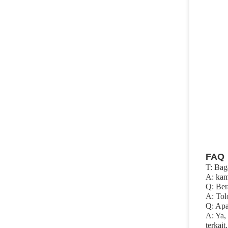
FAQ
T: Bag
A: kam
Q: Ber
A: Tol
Q: Apa
A: Ya,
terkait.