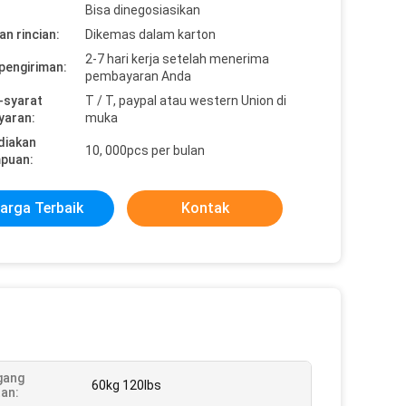
Bisa dinegosiasikan
n rincian:
Dikemas dalam karton
2-7 hari kerja setelah menerima
pengiriman:
pembayaran Anda
-syarat
T / T, paypal atau western Union di
yaran:
muka
diakan
10, 000pcs per bulan
puan:
arga Terbaik
Kontak
ang
60kg 120lbs
an: