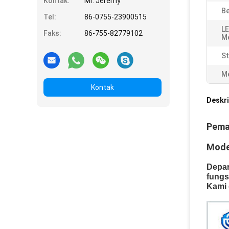
Kontak:
Mr. Jeremy
Be
Tel:
86-0755-23900515
L
Faks:
86-755-82779102
Me
S
Me
Kontak
Deskri
Pemas
Mode
Depar
fungs
Kami 