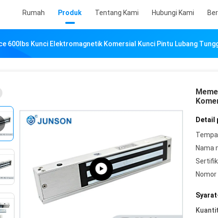
Rumah
Produk
Tentang Kami
Hubungi Kami
Ber
 600lbs Kunci Elektromagnetik Komersial Kunci Pintu Lubang Tung
Memeg
Komer
Detail
Tempat
Nama 
Sertifik
Nomor 
Syarat
Kuanti