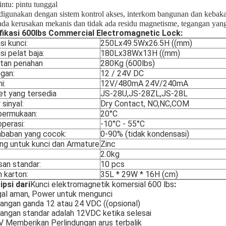
intu: pintu tunggal
digunakan dengan sistem kontrol akses, interkom bangunan dan kebak
ada kerusakan mekanis dan tidak ada residu magnetisme, tegangan yang
fikasi 600lbs Commercial Electromagnetic Lock
:
i kunci:
250Lx49.5Wx26.5H ((mm)
i pelat baja:
180Lx38Wx13H ((mm)
tan penahan
280Kg (600lbs)
gan:
12 / 24V DC
i:
12V/480mA 24V/240mA
et yang tersedia
JS-28U,JS-28ZL,JS-28L
 sinyal:
Dry Contact, NO,NC,COM
permukaan:
20°C
perasi:
-10°C - 55°C
baban yang cocok:
0-90% (tidak kondensasi)
ing untuk kunci dan Armature
Zinc
2.0kg
an standar:
10 pcs
 karton:
35L * 29W * 16H (cm)
ipsi dari
Kunci elektromagnetik komersial 600 lbs
:
gal aman, Power untuk mengunci
angan ganda 12 atau 24 VDC ((opsional)
angan standar adalah 12VDC ketika selesai
V Memberikan Perlindungan arus terbalik