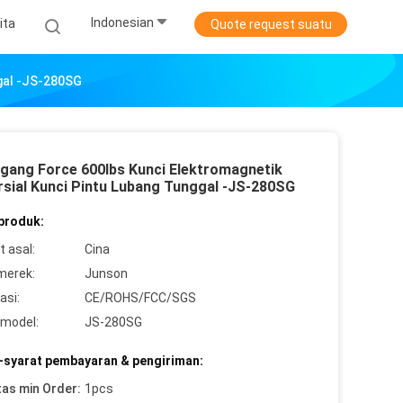
Indonesian
ita
Quote request suatu
gal -JS-280SG
ang Force 600lbs Kunci Elektromagnetik
sial Kunci Pintu Lubang Tunggal -JS-280SG
 produk:
 asal:
Cina
merek:
Junson
asi:
CE/ROHS/FCC/SGS
model:
JS-280SG
-syarat pembayaran & pengiriman:
tas min Order:
1pcs