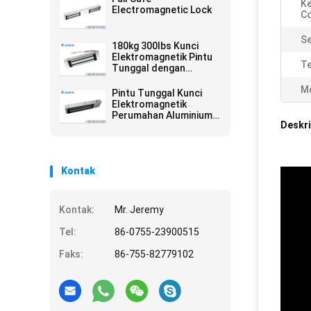
K
Electromagnetic Lock
C
Se
180kg 300lbs Kunci
Elektromagnetik Pintu
T
Tunggal dengan
Sensor (JS-180S)
Me
Pintu Tunggal Kunci
Elektromagnetik
Perumahan Aluminium
Deskri
Anodized 800lbs (JS-
350)
Kontak
Kontak:
Mr. Jeremy
Tel:
86-0755-23900515
Faks:
86-755-82779102