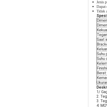
Jenis p
Dapat 
Tidak 
Spesi
Dimens
Dimens
Kekua
Tegan
Saat in
Brack
Keluar
Suhu 
Suhu o
Kelem
Finish
Berat:
Kemas
Ukuran
Deskr
1/ Ga
2. Teg
3. Teg
4. MO