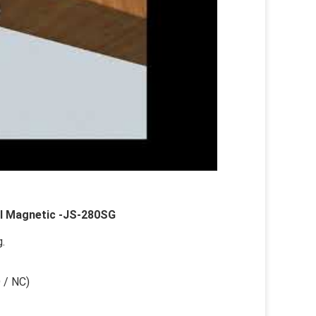
al Magnetic -JS-280SG
.
 / NC)