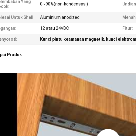
elembaban Yang
0~90%(non-kondensasi)
Undian 
ocok:
lesai Untuk Shell:
Aluminium anodized
Menah
egangan:
12 atau 24VDC
Fitur:
nyoroti:
Kunci pintu keamanan magnetik
,
kunci elektro
psi Produk