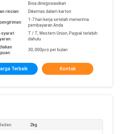
Bisa dinegosiasikan
n rincian:
Dikemas dalam karton
1-7 hari kerja setelah menerima
pengiriman:
pembayaran Anda
-syarat
T / T, Western Union, Paypal terlebih
yaran:
dahulu
diakan
30, 000pcs per bulan
puan:
arga Terbaik
Kontak
Badan:
2kg