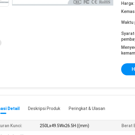
Harga:
Kemasa
Waktu 
Syarat
pemba
Menye
kemam
H
asi Detail
Deskripsi Produk
Peringkat & Ulasan
uran Kunci:
250Lx49.5Wx26.5H ((mm)
Berat 