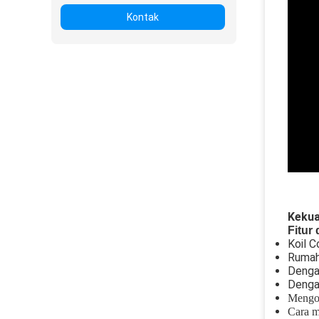
Kontak
Kekua
Fitur 
Koil 
Rumah 
Denga
Denga
Mengop
Cara m