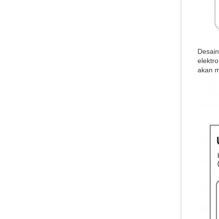
Desain
elektr
akan m