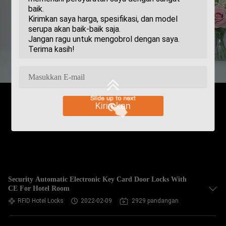
Kirimkan
Security Automatic Electronic Key Card Door Locks With
CE For Hotel Room
RFID Hotel Locks
2022-02-09
2929 pandangan