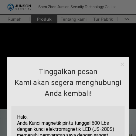
Shen Zhen Junson Security Technology Co. Ltd
Rumah
Produk
Tentang kami
Tur Pabrik
>>
Tinggalkan pesan
Kami akan segera menghubungi
Anda kembali!