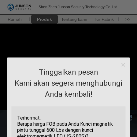
Shen Zhen Junson Security Technology Co. Ltd
Rumah
Produk
Tentang kami
Tur Pabrik
>>
Tinggalkan pesan
Kami akan segera menghubungi
Anda kembali!