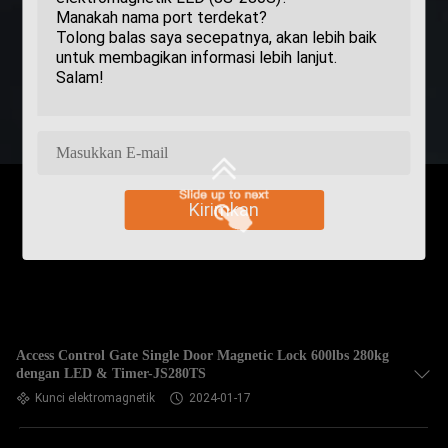
Kirimkan
Access Control Gate Single Door Magnetic Lock 600lbs 280kg
dengan LED & Timer-JS280TS
Kunci elektromagnetik
2024-01-17