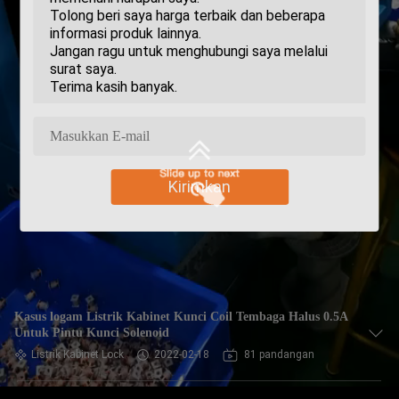
Kirimkan
Kasus logam Listrik Kabinet Kunci Coil Tembaga Halus 0.5A
Untuk Pintu Kunci Solenoid
Listrik Kabinet Lock
2022-02-18
81 pandangan