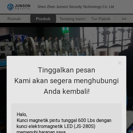
Shen Zhen Junson Security Technology Co. Ltd
Rumah
Produk
Tentang kami
Tur Pabrik
>>
Tinggalkan pesan
Kami akan segera menghubungi
Anda kembali!