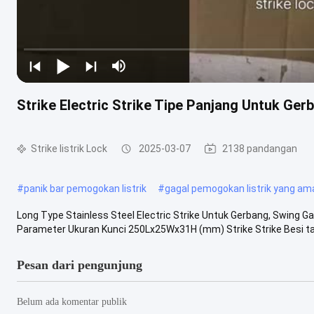
Strike Electric Strike Tipe Panjang Untuk Ger
Strike listrik Lock
2025-03-07
2138 pandangan
#
panik bar pemogokan listrik
#
gagal pemogokan listrik yang am
Long Type Stainless Steel Electric Strike Untuk Gerbang, Swing Ga
Parameter Ukuran Kunci 250Lx25Wx31H (mm) Strike Strike Besi taha
Pesan dari pengunjung
Belum ada komentar publik