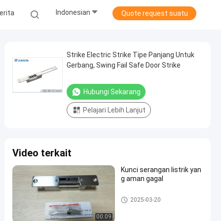
Indonesian
erita
Quote request suatu
Strike Electric Strike Tipe Panjang Untuk
Gerbang, Swing Fail Safe Door Strike
Hubungi Sekarang
Pelajari Lebih Lanjut
Video terkait
Kunci serangan listrik yan
g aman gagal
Strike listrik Lock
2025-03-20
00:09