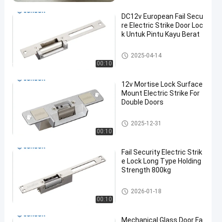
DC12v European Fail Secu
re Electric Strike Door Loc
k Untuk Pintu Kayu Berat
Strike listrik Lock
2025-04-14
00:10
12v Mortise Lock Surface
Mount Electric Strike For
Double Doors
Strike listrik Lock
2025-12-31
00:10
Fail Security Electric Strik
e Lock Long Type Holding
Strength 800kg
Strike listrik Lock
2026-01-18
00:10
Mechanical Glass Door Fa